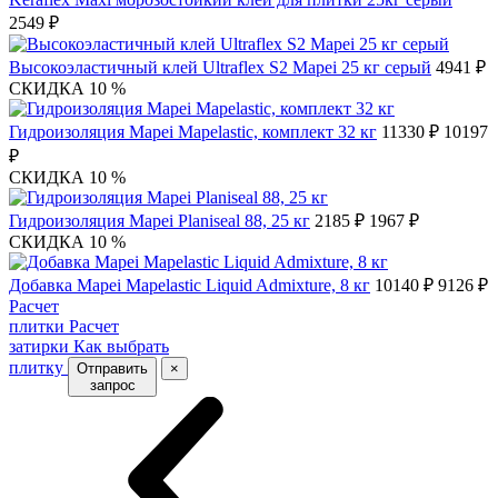
2549 ₽
Высокоэластичный клей Ultraflex S2 Mapei 25 кг серый
4941 ₽
СКИДКА 10 %
Гидроизоляция Mapei Mapelastic, комплект 32 кг
11330 ₽
10197
₽
СКИДКА 10 %
Гидроизоляция Mapei Planiseal 88, 25 кг
2185 ₽
1967 ₽
СКИДКА 10 %
Добавка Mapei Mapelastic Liquid Admixture, 8 кг
10140 ₽
9126 ₽
Расчет
плитки
Расчет
затирки
Как выбрать
плитку
Отправить
×
запрос