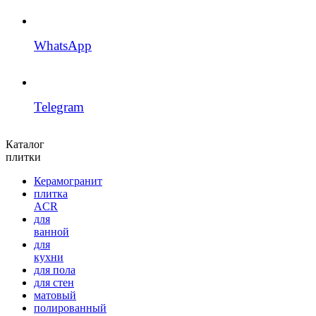
WhatsApp
Telegram
Каталог
плитки
Керамогранит
плитка
ACR
для
ванной
для
кухни
для пола
для стен
матовый
полированный