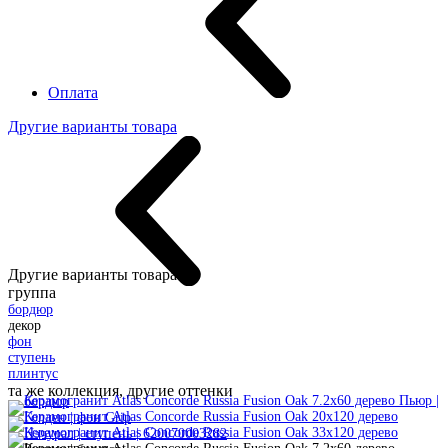
Оплата
Другие варианты товара
Другие варианты товара:
группа
бордюр
декор
фон
ступень
плинтус
та же коллекция, другие оттенки