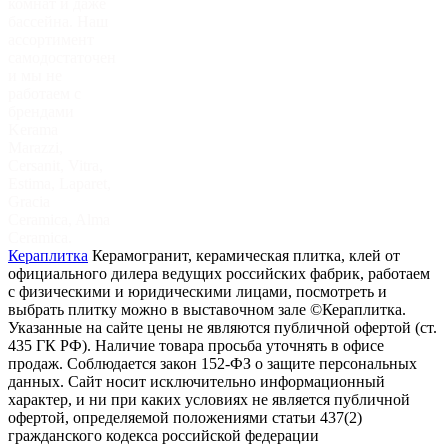
комнат и даже
бассейна. Наш
ассортимент
самодостаточен
и мы не
работаем с
брендами
Kerama
Marazzi,
Cersanit, Vitra,
Estima, Laparet,
Gracia
Ceramica, Alma
Ceramica.
Кераплитка
Керамогранит, керамическая плитка, клей от
официального дилера ведущих российских фабрик, работаем
с физическими и юридическими лицами, посмотреть и
выбрать плитку можно в выставочном зале
©Кераплитка.
Указанные на сайте цены не являются публичной офертой (ст.
435 ГК РФ). Наличие товара просьба уточнять в офисе
продаж. Соблюдается закон 152-ФЗ о защите персональных
данных. Сайт носит исключительно информационный
характер, и ни при каких условиях не является публичной
офертой, определяемой положениями статьи 437(2)
гражданского кодекса российской федерации