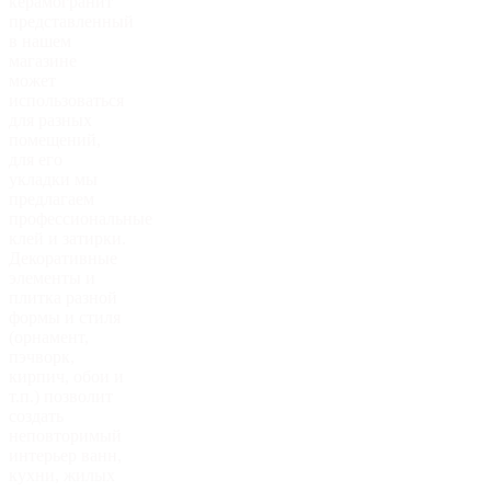
керамогранит
представленный
в нашем
магазине
может
использоваться
для разных
помещений,
для его
укладки мы
предлагаем
профессиональные
клей и затирки.
Декоративные
элементы и
плитка разной
формы и стиля
(орнамент,
пэчворк,
кирпич, обои и
т.п.) позволит
создать
неповторимый
интерьер ванн,
кухни, жилых