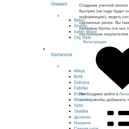
Grasaro
Создание учетной записи
быстрее (не надо будет с
информацию), видеть сост
Beton
сделанные ранее. Вы так
Granito
призовые баллы (на них т
Italian Wood
постоянным покупателям 
City Style
Регистрация
Kerranova
Alleya
Butik
Dubrava
Fabrika
Krater
Необходимо войти в
Личн
Monochrom
запись
, чтобы добавлять 
Satin
Usadba
Дыхание
Наедине
Сияние снов