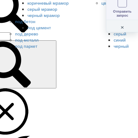
коричневый мрамор
цветной керамогр
серый мрамор
бежевый
Отправить
черный мрамор
белый
запрос
под бетон
зеленый
×
под цемент
коричневый
под дерево
серый
под металл
синий
под паркет
черный