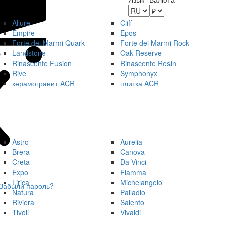
Allure
Cliff
Empire
Epos
Forte dei Marmi Quark
Forte dei Marmi Rock
Landstone
Oak Reserve
Rinascente Fusion
Rinascente Resin
Rive
Symphonyx
керамогранит ACR
плитка ACR
Astro
Aurelia
Brera
Canova
Creta
Da Vinci
Expo
Fiamma
Lirica
Michelangelo
Забыли пароль?
Natura
Palladio
Riviera
Salento
Tivoli
Vivaldi