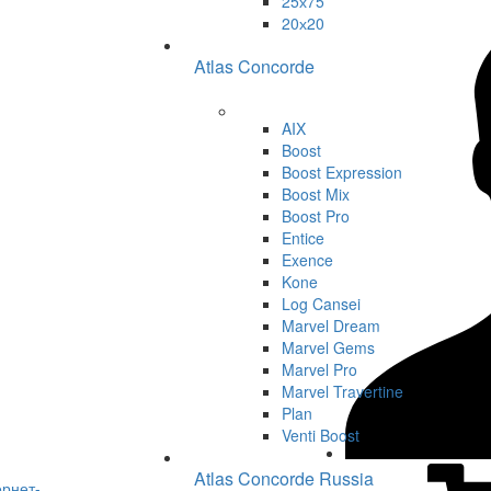
25х75
20х20
Atlas Concorde
AIX
Boost
Boost Expression
Boost Mix
Boost Pro
Entice
Exence
Kone
Log Cansei
Marvel Dream
Marvel Gems
Marvel Pro
Marvel Travertine
Plan
Venti Boost
Atlas Concorde Russia