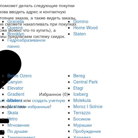
 поможет делать следующие покупки
нова вводить адрес и контактную
ояние заказа, а также видеть заказы,
Granella
Domino
же сможете накапливать при покупках
Queens
Home Wood
оже можно что-то купить), а
Brooklyn
Staten
мы предлагаем систему скидок.
Гидроабразиваное
панно
Beloe Ozero
Bereg
Canyon
Central Park
Elevator
Etagi
Gradient
Iceberg
Избранное (0)
Madera
Molekula
ый кабинет
или
создать учетную
Montana
Moroz I Solnce
товары в свои
избранные
!
Skala
Terrazzo
Vetro
Босиком
Мгновение
Мурашки
По душам
Пробуждение
Темперамент
Харизма