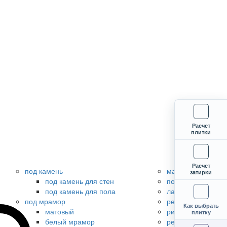
Расчет
плитки
Расчет
под камень
матовый
затирки
под камень для стен
полированный
под камень для пола
лаппатированный
под мрамор
рельефный
Как выбрать
матовый
рифленый
плитку
белый мрамор
ректифицирован