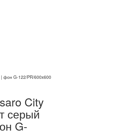
 | фон G-122/PR/600x600
aro City
нт серый
он G-