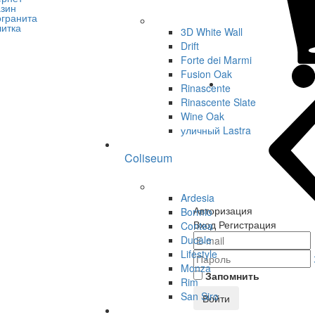
3D White Wall
Drift
Forte dei Marmi
Fusion Oak
Rinascente
Rinascente Slate
Wine Oak
уличный Lastra
Coliseum
Ardesia
Авторизация
Bormio
Вход
Регистрация
Contea
Ducale
Lifestyle
Monza
Запомнить
Rim
San Siro
Войти