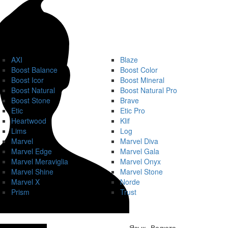
AXI
Blaze
Boost Balance
Boost Color
Boost Icor
Boost Mineral
Boost Natural
Boost Natural Pro
Boost Stone
Brave
Etic
Etic Pro
Heartwood
Klif
Lims
Log
Marvel
Marvel Diva
Marvel Edge
Marvel Gala
Marvel Meraviglia
Marvel Onyx
Marvel Shine
Marvel Stone
Marvel X
Norde
Prism
Trust
Язык
Валюта