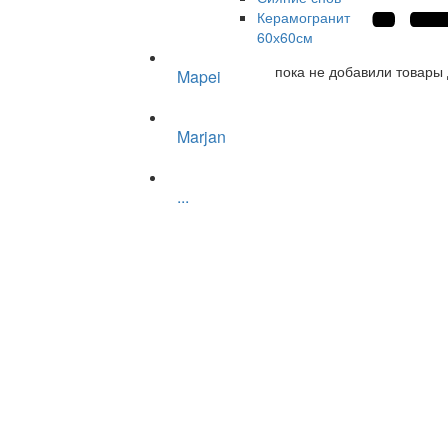
Керамогранит
60х60см
пока не добавили товары 
Mapei
Marjan
...