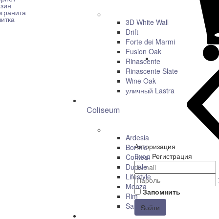
3D White Wall
Drift
Forte dei Marmi
Fusion Oak
Rinascente
Rinascente Slate
Wine Oak
уличный Lastra
Coliseum
Ardesia
Авторизация
Bormio
Вход
Регистрация
Contea
Ducale
Lifestyle
Monza
Запомнить
Rim
San Siro
Войти