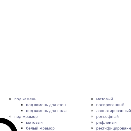
под камень
матовый
под камень для стен
полированный
под камень для пола
лаппатированный
под мрамор
рельефный
матовый
рифленый
белый мрамор
ректифицирован