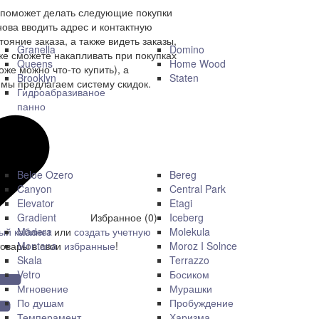
 поможет делать следующие покупки
нова вводить адрес и контактную
ояние заказа, а также видеть заказы,
Granella
Domino
же сможете накапливать при покупках
Queens
Home Wood
оже можно что-то купить), а
Brooklyn
Staten
мы предлагаем систему скидок.
Гидроабразиваное
панно
Beloe Ozero
Bereg
Canyon
Central Park
Elevator
Etagi
Gradient
Iceberg
Избранное (0)
Madera
Molekula
ый кабинет
или
создать учетную
Montana
Moroz I Solnce
товары в свои
избранные
!
Skala
Terrazzo
Vetro
Босиком
Мгновение
Мурашки
По душам
Пробуждение
Темперамент
Харизма