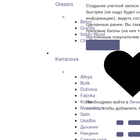
Grasaro
Создание учетной записи
быстрее (не надо будет с
информацию), видеть сост
Beton
сделанные ранее. Вы так
Granito
призовые баллы (на них т
Italian Wood
постоянным покупателям 
City Style
Регистрация
Kerranova
Alleya
Butik
Dubrava
Fabrika
Krater
Необходимо войти в
Личн
Monochrom
запись
, чтобы добавлять 
Satin
Usadba
Дыхание
Наедине
Сияние снов