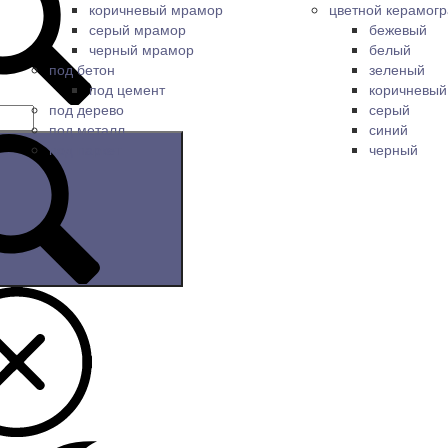
коричневый мрамор
цветной керамогр
серый мрамор
бежевый
черный мрамор
белый
под бетон
зеленый
под цемент
коричневый
под дерево
серый
под металл
синий
под паркет
черный