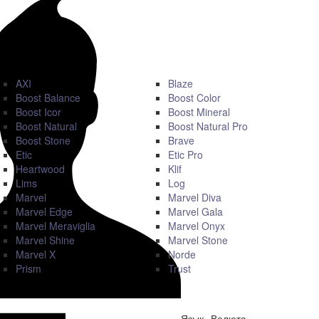
AXI
Blaze
Boost Balance
Boost Color
Boost Icor
Boost Mineral
Boost Natural
Boost Natural Pro
Boost Stone
Brave
Etic
Etic Pro
Heartwood
Klif
Lims
Log
Marvel
Marvel Diva
Marvel Edge
Marvel Gala
Marvel Meraviglia
Marvel Onyx
Marvel Shine
Marvel Stone
Marvel X
Norde
Prism
Trust
Язык
Валюта