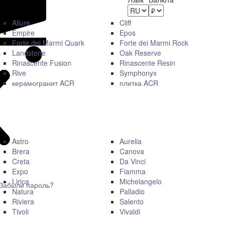
Allure
Cliff
Empire
Epos
Forte dei Marmi Quark
Forte dei Marmi Rock
Landstone
Oak Reserve
Rinascente Fusion
Rinascente Resin
Rive
Symphonyx
керамогранит ACR
плитка ACR
Astro
Aurelia
Brera
Canova
Creta
Da Vinci
Expo
Fiamma
Lirica
Michelangelo
Забыли пароль?
Natura
Palladio
Riviera
Salento
Tivoli
Vivaldi