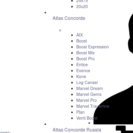
25х75
20х20
Atlas Concorde
AIX
Boost
Boost Expression
Boost Mix
Boost Pro
Entice
Exence
Kone
Log Cansei
Marvel Dream
Marvel Gems
Marvel Pro
Marvel Travertine
Plan
Venti Boost
Atlas Concorde Russia