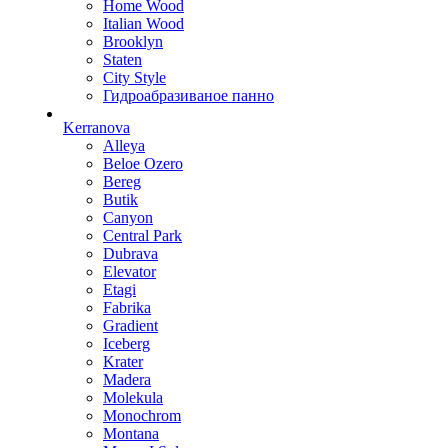
Home Wood
Italian Wood
Brooklyn
Staten
City Style
Гидроабразиваное панно
Kerranova
Alleya
Beloe Ozero
Bereg
Butik
Canyon
Central Park
Dubrava
Elevator
Etagi
Fabrika
Gradient
Iceberg
Krater
Madera
Molekula
Monochrom
Montana