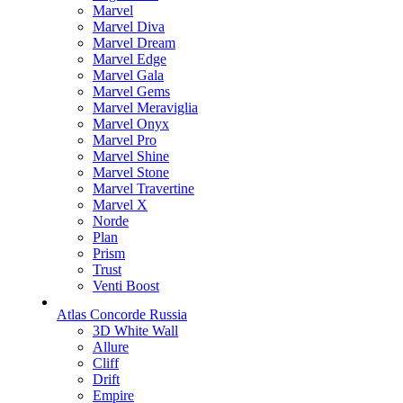
Marvel
Marvel Diva
Marvel Dream
Marvel Edge
Marvel Gala
Marvel Gems
Marvel Meraviglia
Marvel Onyx
Marvel Pro
Marvel Shine
Marvel Stone
Marvel Travertine
Marvel X
Norde
Plan
Prism
Trust
Venti Boost
Atlas Concorde Russia
3D White Wall
Allure
Cliff
Drift
Empire