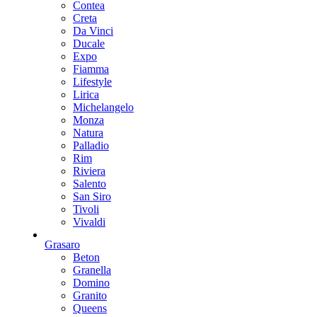
Contea
Creta
Da Vinci
Ducale
Expo
Fiamma
Lifestyle
Lirica
Michelangelo
Monza
Natura
Palladio
Rim
Riviera
Salento
San Siro
Tivoli
Vivaldi
Grasaro
Beton
Granella
Domino
Granito
Queens