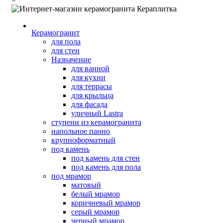
Керамогранит
для пола
для стен
Назначение
для ванной
для кухни
для террасы
для крыльца
для фасада
уличный Lastra
ступени из керамогранита
напольное панно
крупноформатный
под камень
под камень для стен
под камень для пола
под мрамор
матовый
белый мрамор
коричневый мрамор
серый мрамор
черный мрамор