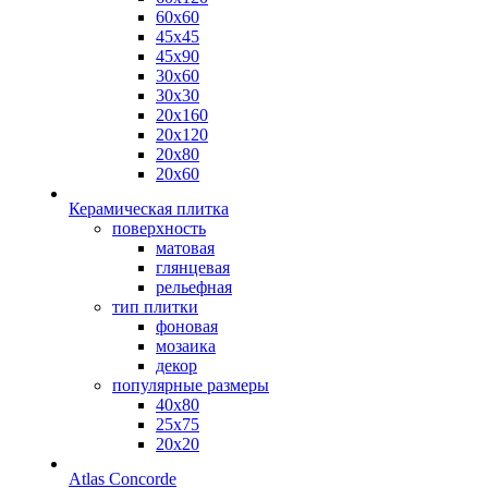
60х60
45х45
45х90
30х60
30х30
20х160
20х120
20х80
20х60
Керамическая плитка
поверхность
матовая
глянцевая
рельефная
тип плитки
фоновая
мозаика
декор
популярные размеры
40х80
25х75
20х20
Atlas Concorde