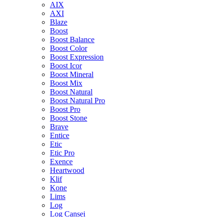
AIX
AXI
Blaze
Boost
Boost Balance
Boost Color
Boost Expression
Boost Icor
Boost Mineral
Boost Mix
Boost Natural
Boost Natural Pro
Boost Pro
Boost Stone
Brave
Entice
Etic
Etic Pro
Exence
Heartwood
Klif
Kone
Lims
Log
Log Cansei