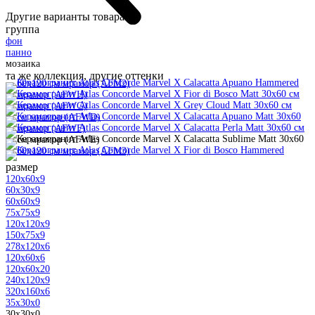
Другие варианты товара:
группа
фон
панно
мозаика
та же коллекция, другие оттенки
размер
120x60x9
60x30x9
60x60x9
75x75x9
120x120x9
150x75x9
278x120x6
120x60x6
120x60x20
240x120x9
320x160x6
35x30x0
30x30x0