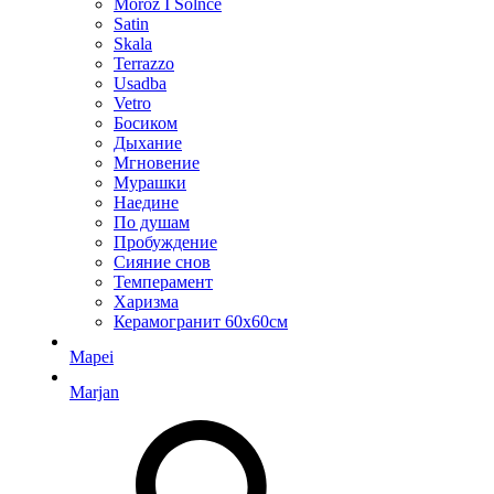
Moroz I Solnce
Satin
Skala
Terrazzo
Usadba
Vetro
Босиком
Дыхание
Мгновение
Мурашки
Наедине
По душам
Пробуждение
Сияние снов
Темперамент
Харизма
Керамогранит 60х60см
Mapei
Marjan