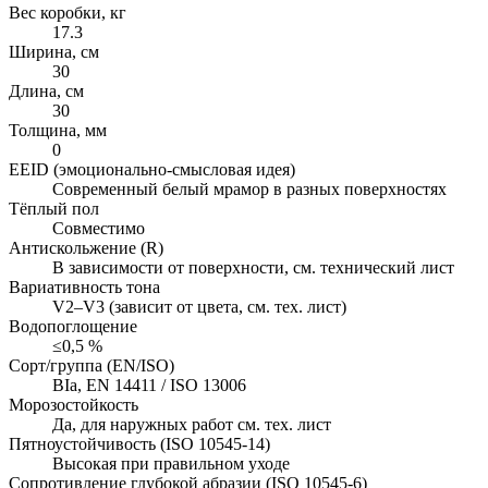
Вес коробки, кг
17.3
Ширина, см
30
Длина, см
30
Толщина, мм
0
EEID (эмоционально-смысловая идея)
Современный белый мрамор в разных поверхностях
Тёплый пол
Совместимо
Антискольжение (R)
В зависимости от поверхности, см. технический лист
Вариативность тона
V2–V3 (зависит от цвета, см. тех. лист)
Водопоглощение
≤0,5 %
Сорт/группа (EN/ISO)
BIa, EN 14411 / ISO 13006
Морозостойкость
Да, для наружных работ см. тех. лист
Пятноустойчивость (ISO 10545-14)
Высокая при правильном уходе
Сопротивление глубокой абразии (ISO 10545-6)