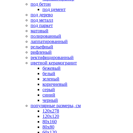
под бетон
под цемент
под дерево
под металл
под паркет
матовый
полированный
лаппатированный
рельефный
рифленый
ректифицированный
цветной керамогранит
бежевый
белый
зеленый
коричневый
серый
синий
черный
популярные размеры, см
120х278
120х120
80х160
80х80
60х120