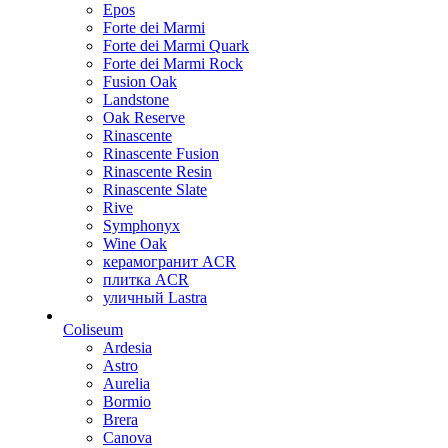
Epos
Forte dei Marmi
Forte dei Marmi Quark
Forte dei Marmi Rock
Fusion Oak
Landstone
Oak Reserve
Rinascente
Rinascente Fusion
Rinascente Resin
Rinascente Slate
Rive
Symphonyx
Wine Oak
керамогранит ACR
плитка ACR
уличный Lastra
Coliseum
Ardesia
Astro
Aurelia
Bormio
Brera
Canova