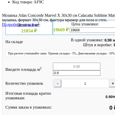
Код товара:
AF9C
Мозаика Atlas Concorde Marvel X 30x30 см Calacatta Sublime Mat
мозаика, формат 30x30 см, фактура мрамор для пола и стен.
2
Цена упаковки:
Подробное описание
Цена за 1 м
:
19669 ₽
21854 ₽
В одной упаковке:
0.90 
На складе
Штук в коробке:
При расчете учитывайте запас: Прямая укладка - 5%, Диагональная укладка - 10%
2
Введите площадь м
Количество упаковок
Итоговая площадь кратно
упаковкам:
Сумма заказа в упаковках: