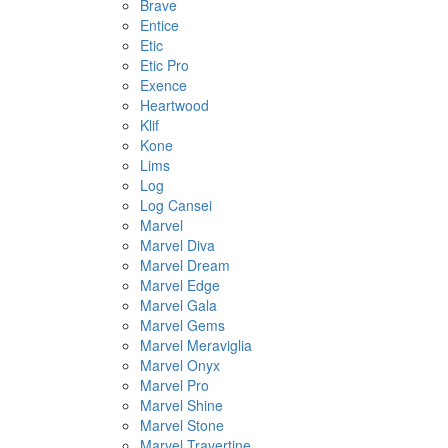
Brave
Entice
Etic
Etic Pro
Exence
Heartwood
Klif
Kone
Lims
Log
Log Cansei
Marvel
Marvel Diva
Marvel Dream
Marvel Edge
Marvel Gala
Marvel Gems
Marvel Meraviglia
Marvel Onyx
Marvel Pro
Marvel Shine
Marvel Stone
Marvel Travertine