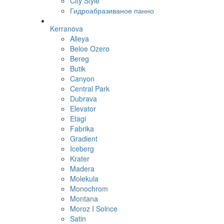
City Style
Гидроабразиваное панно
Kerranova
Alleya
Beloe Ozero
Bereg
Butik
Canyon
Central Park
Dubrava
Elevator
Etagi
Fabrika
Gradient
Iceberg
Krater
Madera
Molekula
Monochrom
Montana
Moroz I Solnce
Satin