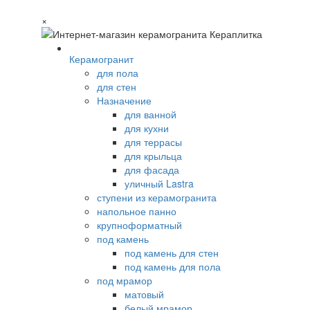
×
Керамогранит
для пола
для стен
Назначение
для ванной
для кухни
для террасы
для крыльца
для фасада
уличный Lastra
ступени из керамогранита
напольное панно
крупноформатный
под камень
под камень для стен
под камень для пола
под мрамор
матовый
белый мрамор