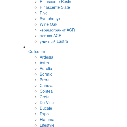
Rinascente Resin
Rinascente Slate
Rive
Symphonyx
Wine Oak
керамогранит ACR
плитка ACR
уличный Lastra
Coliseum
Ardesia
Astro
Aurelia
Bormio
Brera
Canova
Contea
Creta
Da Vinci
Ducale
Expo
Fiamma
Lifestyle