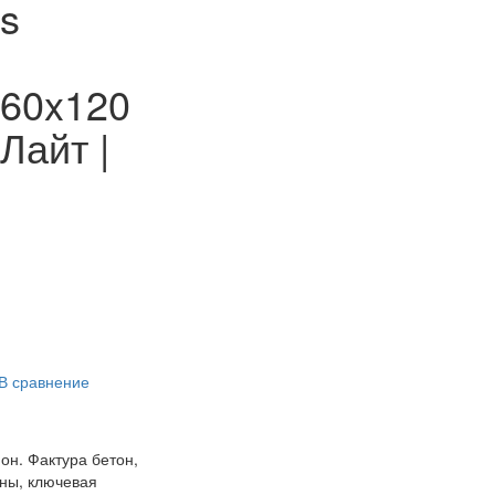
s
 60x120
Лайт |
В сравнение
он. Фактура бетон,
ены, ключевая