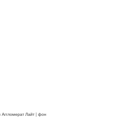
н Аггломерат Лайт | фон