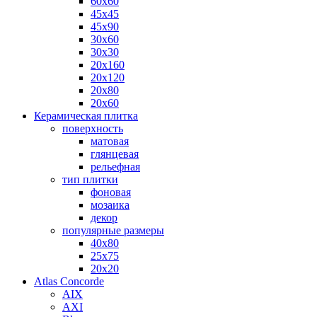
60х60
45х45
45х90
30х60
30х30
20х160
20х120
20х80
20х60
Керамическая плитка
поверхность
матовая
глянцевая
рельефная
тип плитки
фоновая
мозаика
декор
популярные размеры
40х80
25х75
20х20
Atlas Concorde
AIX
AXI