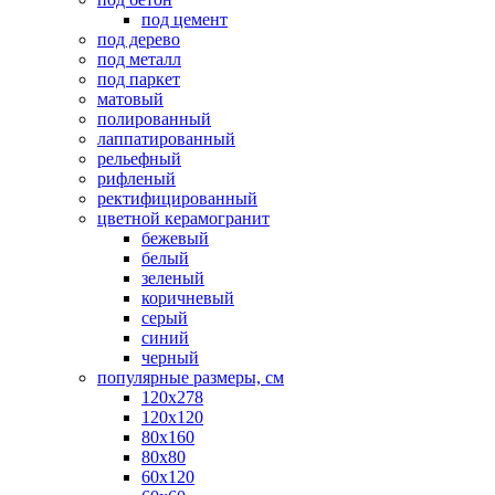
под цемент
под дерево
под металл
под паркет
матовый
полированный
лаппатированный
рельефный
рифленый
ректифицированный
цветной керамогранит
бежевый
белый
зеленый
коричневый
серый
синий
черный
популярные размеры, см
120х278
120х120
80х160
80х80
60х120