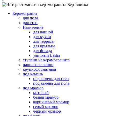
Керамогранит
для пола
для стен
Назначение
для ванной
для кухни
для террасы
для крыльца
для фасада
уличный Lastra
ступени из керамогранита
напольное панно
крупноформатный
под камень
под камень для стен
под камень для пола
под мрамор
матовый
белый мрамор
коричневый мрамор
серый мрамор
черный мрамор
под бетон