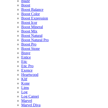
Blaze
Boost
Boost Balance
Boost Color
Boost Expression
Boost Icor
Boost Mineral
Boost Mix
Boost Natural
Boost Natural Pro
Boost Pro
Boost Stone
Brave
Entice
Etic
Etic Pro
Exence
Heartwood
Klif
Kone
Lims
Log
Log Cansei
Marvel
Marvel Diva