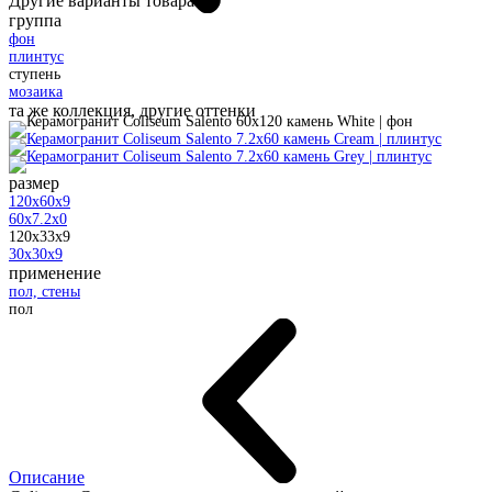
Другие варианты товара:
группа
фон
плинтус
ступень
мозаика
та же коллекция, другие оттенки
размер
120x60x9
60x7.2x0
120x33x9
30x30x9
применение
пол, стены
пол
Описание