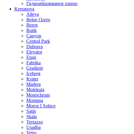
Гидроабразиваное панно
Kerranova
Alleya
Beloe Ozero
Bereg
Butik
Canyon
Central Park
Dubrava
Elevator
Etagi
Fabrika
Gradient
Iceberg
Krater
Madera
Molekula
Monochrom
Montana
Moroz I Solnce
Satin
Skala
Terrazzo
Usadba
Vetro