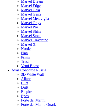
Marvel Dream
Marvel Edge
Marvel Gala
Marvel Gems
Marvel Meraviglia
Marvel Onyx
Marvel Pro
Marvel Shine
Marvel Stone
Marvel Travertine
Marvel X
Norde
Plan
Prism
Trust
Venti Boost
Atlas Concorde Russia
3D White Wall
Allure
Cliff
Drift
Empire
Epos
Forte dei Marmi
Forte dei Marmi Quark