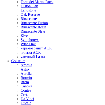
Forte dei Marmi Rock
Fusion Oak
Landstone
Oak Reserve
Rinascente
Rinascente Fusion
Rinascente Resin
Rinascente Slate
Rive
Symphonyx
Wine Oak
керамогранит ACR
плитка ACR
уличный Lastra
Coliseum
Ardesia
Astro
Aurelia
Bormio
Brera
Canova
Contea
Creta
Da Vinci
Ducale