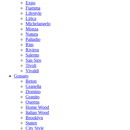
Expo
Fiamma
Lifestyle
Lirica
Michelangelo
Monza
Natura
Palladio
Rim
Riviera
Salento
San Siro
Tivoli
Vivaldi
Grasaro
Beton
Granella
Domino
Granito
Queens
Home Wood
Italian Wood
Brooklyn
Staten
City Style