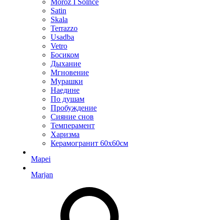
Moroz I Solnce
Satin
Skala
Terrazzo
Usadba
Vetro
Босиком
Дыхание
Мгновение
Мурашки
Наедине
По душам
Пробуждение
Сияние снов
Темперамент
Харизма
Керамогранит 60х60см
Mapei
Marjan