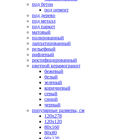
под бетон
под цемент
под дерево
под металл
под паркет
матовый
полированный
лаппатированный
рельефный
рифленый
ректифицированный
цветной керамогранит
бежевый
белый
зеленый
коричневый
серый
синий
черный
популярные размеры, см
120х278
120х120
80х160
80х80
60х120