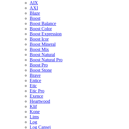
AIX
AXI
Blaze
Boost
Boost Balance
Boost Color
Boost Expression
Boost Icor
Boost Mineral
Boost Mix
Boost Natural
Boost Natural Pro
Boost Pro
Boost Stone
Brave
Entice
Etic
Etic Pro
Exence
Heartwood
Klif
Kone
Lims
Log
Log Cansei