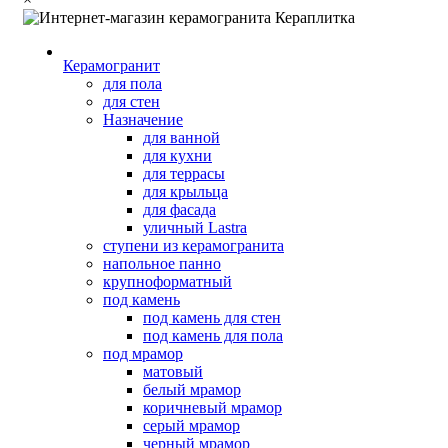
Керамогранит
для пола
для стен
Назначение
для ванной
для кухни
для террасы
для крыльца
для фасада
уличный Lastra
ступени из керамогранита
напольное панно
крупноформатный
под камень
под камень для стен
под камень для пола
под мрамор
матовый
белый мрамор
коричневый мрамор
серый мрамор
черный мрамор