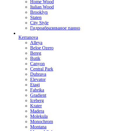
Home Wood
Italian Wood
Brooklyn
Staten
City Style
Гидроабразиваное панно
Kerranova
Alleya
Beloe Ozero
Bereg
Butik
Canyon
Central Park
Dubrava
Elevator
Etagi
Fabrika
Gradient
Iceberg
Krater
Madera
Molekula
Monochrom
Montana