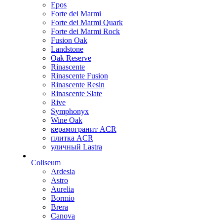
Epos
Forte dei Marmi
Forte dei Marmi Quark
Forte dei Marmi Rock
Fusion Oak
Landstone
Oak Reserve
Rinascente
Rinascente Fusion
Rinascente Resin
Rinascente Slate
Rive
Symphonyx
Wine Oak
керамогранит ACR
плитка ACR
уличный Lastra
Coliseum
Ardesia
Astro
Aurelia
Bormio
Brera
Canova