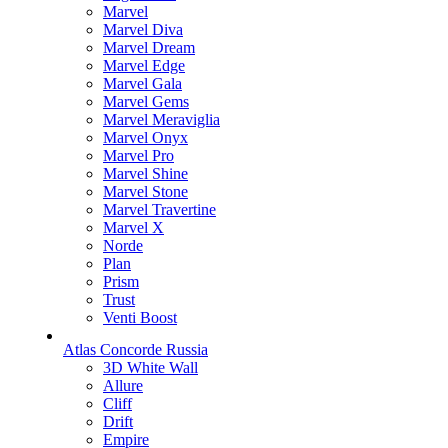
Marvel
Marvel Diva
Marvel Dream
Marvel Edge
Marvel Gala
Marvel Gems
Marvel Meraviglia
Marvel Onyx
Marvel Pro
Marvel Shine
Marvel Stone
Marvel Travertine
Marvel X
Norde
Plan
Prism
Trust
Venti Boost
Atlas Concorde Russia
3D White Wall
Allure
Cliff
Drift
Empire