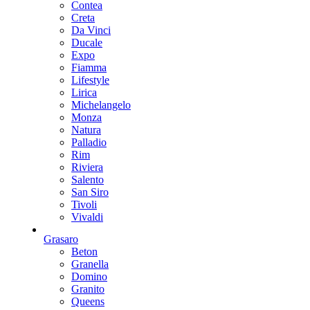
Contea
Creta
Da Vinci
Ducale
Expo
Fiamma
Lifestyle
Lirica
Michelangelo
Monza
Natura
Palladio
Rim
Riviera
Salento
San Siro
Tivoli
Vivaldi
Grasaro
Beton
Granella
Domino
Granito
Queens