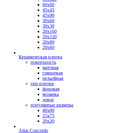
60х60
45х45
45х90
30х60
30х30
20х160
20х120
20х80
20х60
Керамическая плитка
поверхность
матовая
глянцевая
рельефная
тип плитки
фоновая
мозаика
декор
популярные размеры
40х80
25х75
20х20
Atlas Concorde