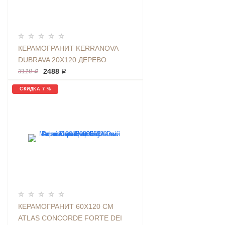
КЕРАМОГРАНИТ KERRANOVA
DUBRAVA 20Х120 ДЕРЕВО
HONEY | ФОН K-
2488 ₽
3110 ₽
2302/SR/200X1200X11
СКИДКА 7 %
КЕРАМОГРАНИТ 60X120 СМ
ATLAS CONCORDE FORTE DEI