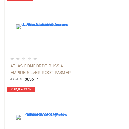
ATLAS CONCORDE RUSSIA
EMPIRE SILVER ROOT РАЗМЕР
60X120 СМ МРАМОР, АРТИКУЛ
3835 ₽
4124 ₽
610010002187
СКИДКА 20 %