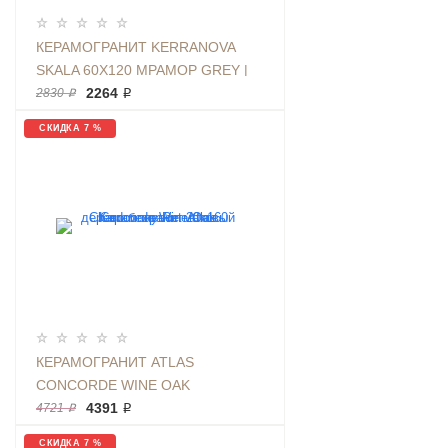
КЕРАМОГРАНИТ KERRANOVA
SKALA 60Х120 МРАМОР GREY |
ФОН K-2202/MR/600X1200X11
2264 ₽
2830 ₽
СКИДКА 7 %
КЕРАМОГРАНИТ ATLAS
CONCORDE WINE OAK
CHARDONNAY RET 20Х160
4391 ₽
4721 ₽
ДЕРЕВО БЕЖЕВОЕ МАТОВЫЙ
СКИДКА 7 %