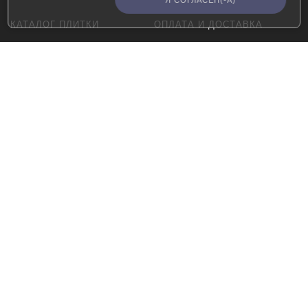
Я СОГЛАСЕН(-А)
КАТАЛОГ ПЛИТКИ
ОПЛАТА И ДОСТАВКА
Керамогранит
Оплата
плитка ACR
Доставка
для ванной
Оферта
для кухни
Политика
конфиденциальности
для пола
для стен
матовый
полированный
ИНФОРМАЦИЯ О
Плитка и керамогранит
КОМПАНИИ
представленный в нашем
магазине может
О нас
использоваться для разных