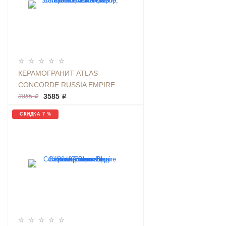
КЕРАМОГРАНИТ ATLAS
CONCORDE RUSSIA EMPIRE
STATUARIO 60X120 МРАМОР,
3585 ₽
3855 ₽
МАТОВЫЙ
СКИДКА 7 %