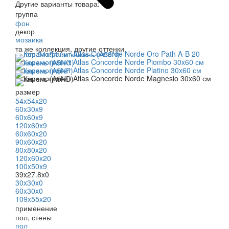
Другие варианты товара:
группа
фон
декор
мозаика
та же коллекция, другие оттенки
размер
54x54x20
60x30x9
60x60x9
120x60x9
60x60x20
90x60x20
80x80x20
120x60x20
100x50x9
39x27.8x0
30x30x0
60x30x0
109x55x20
применение
пол, стены
пол