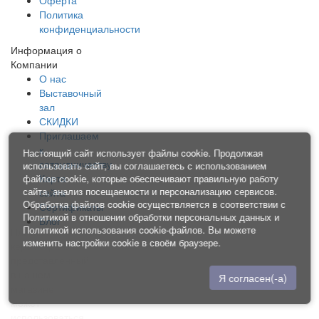
Оферта
Политика
конфиденциальности
Информация о
Компании
О нас
Выставочный
зал
СКИДКИ
Приглашаем
к
Настоящий сайт использует файлы cookie. Продолжая
сотрудничеству
использовать сайт, вы соглашаетесь с использованием
Карта
файлов cookie, которые обеспечивают правильную работу
сайта, анализ посещаемости и персонализацию сервисов.
сайта
Обработка файлов cookie осуществляется в соответствии с
Сертификаты
Политикой в отношении обработки персональных данных
и
Блог
Политикой использования cookie-файлов
. Вы можете
Плитка и
изменить настройки cookie в своём браузере.
керамогранит
представленный
в нашем
Я согласен(-а)
магазине
может
использоваться