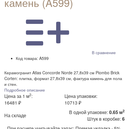
камень (A599)
В сравнение
Код товара:
A599
Керамогранит Atlas Concorde Norde 27,8x39 см Piombo Brick
Corten: плитка, формат 27,8x39 см, фактура камень для пола
и стен.
Подробное описание
2
Цена за 1 м
:
Цена упаковки:
16481 ₽
10713 ₽
2
В одной упаковке:
0.65 м
На складе
Штук в коробке:
6
При расчете учитывайте запас: Прямая укладка - 5%,