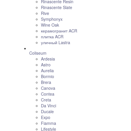
Rinascente Resin
Rinascente Slate
Rive
Symphonyx
Wine Oak
керамогранит ACR
плитка ACR
уличный Lastra
Coliseum
Ardesia
Astro
Aurelia
Bormio
Brera
Canova
Contea
Creta
Da Vinci
Ducale
Expo
Fiamma
Lifestyle