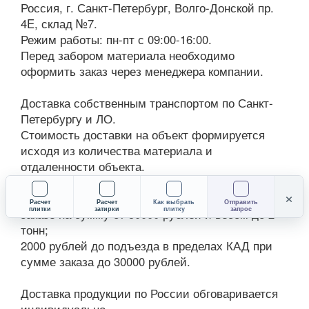
Россия, г. Санкт-Петербург, Волго-Донской пр.
4E, склад №7.
Режим работы: пн-пт с 09:00-16:00.
Перед забором материала необходимо
оформить заказ через менеджера компании.
Доставка собственным транспортом по Санкт-
Петербургу и ЛО.
Стоимость доставки на объект формируется
исходя из количества материала и
отдаленности объекта.
Общие положения:
×
Бесплатно до подъезда в пределах КАД при
Расчет
Расчет
Как выбрать
Отправить
плитки
затирки
плитку
запрос
заказе на сумму от 30000 рублей и весом до 2
тонн;
2000 рублей до подъезда в пределах КАД при
сумме заказа до 30000 рублей.
Доставка продукции по России обговаривается