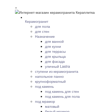
×
Керамогранит
для пола
для стен
Назначение
для ванной
для кухни
для террасы
для крыльца
для фасада
уличный Lastra
ступени из керамогранита
напольное панно
крупноформатный
под камень
под камень для стен
под камень для пола
под мрамор
матовый
белый мрамор