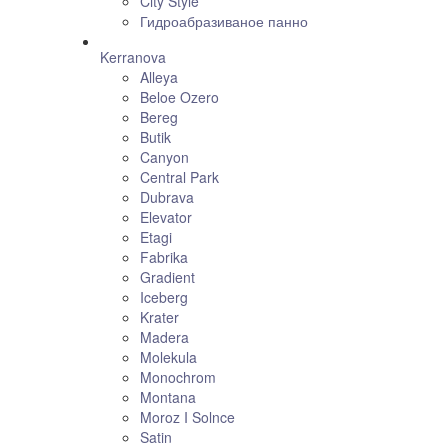
City Style
Гидроабразиваное панно
Kerranova
Alleya
Beloe Ozero
Bereg
Butik
Canyon
Central Park
Dubrava
Elevator
Etagi
Fabrika
Gradient
Iceberg
Krater
Madera
Molekula
Monochrom
Montana
Moroz I Solnce
Satin