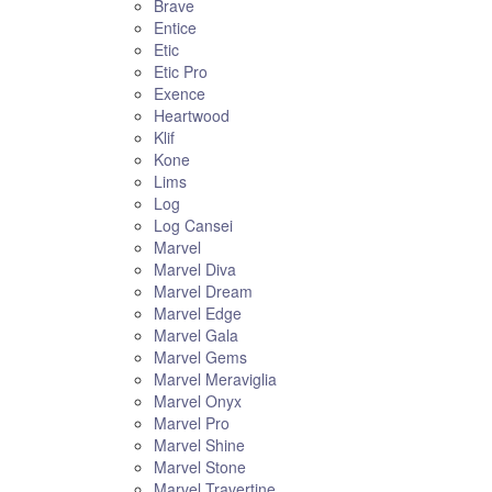
Brave
Entice
Etic
Etic Pro
Exence
Heartwood
Klif
Kone
Lims
Log
Log Cansei
Marvel
Marvel Diva
Marvel Dream
Marvel Edge
Marvel Gala
Marvel Gems
Marvel Meraviglia
Marvel Onyx
Marvel Pro
Marvel Shine
Marvel Stone
Marvel Travertine