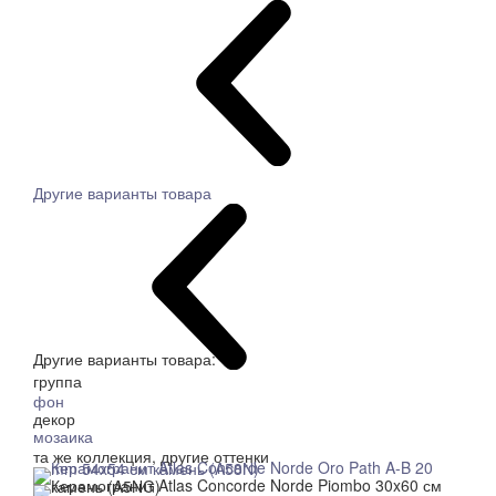
Другие варианты товара
Другие варианты товара:
группа
фон
декор
мозаика
та же коллекция, другие оттенки